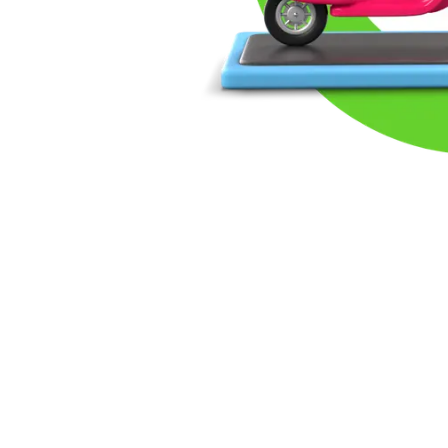
¿Todavía no encu
Envíenos un Ticket y nos pondr