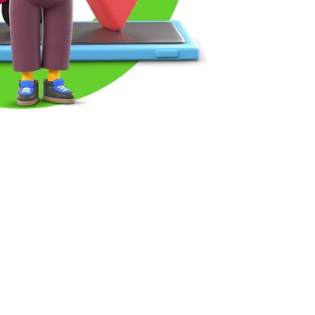
entra una respuesta?
emos en contacto con usted en breve.