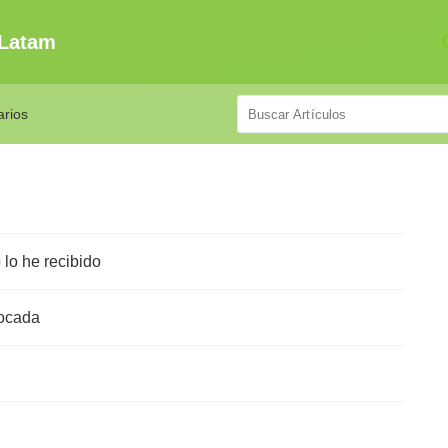
 Latam
arios
lo he recibido
vocada